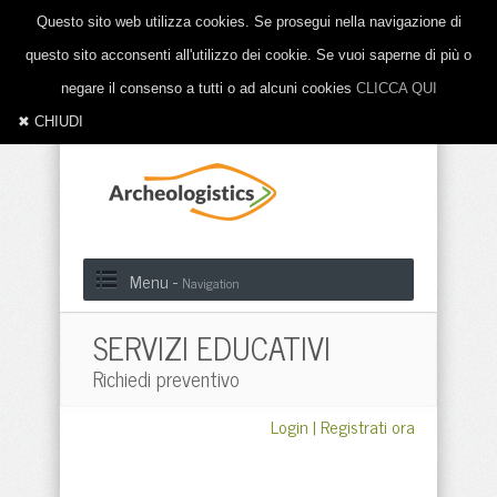
Questo sito web utilizza cookies. Se prosegui nella navigazione di
questo sito acconsenti all'utilizzo dei cookie. Se vuoi saperne di più o
negare il consenso a tutti o ad alcuni cookies
CLICCA QUI
✖ CHIUDI
Menu -
Navigation
SERVIZI EDUCATIVI
Richiedi preventivo
Login
|
Registrati ora