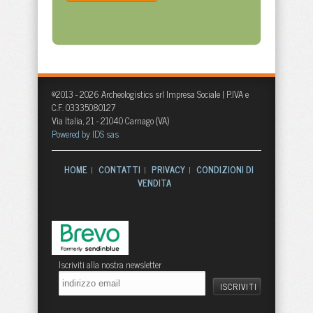
©2013 - 2026 Archeologistics srl Impresa Sociale | P.IVA e
C.F. 03335080127
Via Italia, 21 - 21040 Carnago (VA)
Powered by IDS sas
HOME
CONTATTI
PRIVACY
CONDIZIONI DI
|
|
|
VENDITA
Iscriviti alla nostra newsletter