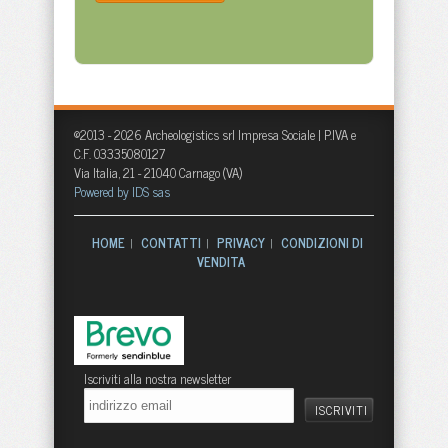
©2013 - 2026 Archeologistics srl Impresa Sociale | P.IVA e
C.F. 03335080127
Via Italia, 21 - 21040 Carnago (VA)
Powered by IDS sas
HOME
CONTATTI
PRIVACY
CONDIZIONI DI
|
|
|
VENDITA
Iscriviti alla nostra newsletter