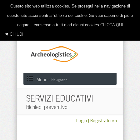
Questo sito web utilizza cookies. Se prosegui nella navigazione di
questo sito acconsenti all'utilizzo dei cookie. Se vuoi saperne di più o
negare il consenso a tutti o ad alcuni cookies
CLICCA QUI
✖ CHIUDI
Menu -
Navigation
SERVIZI EDUCATIVI
Richiedi preventivo
Login
|
Registrati ora