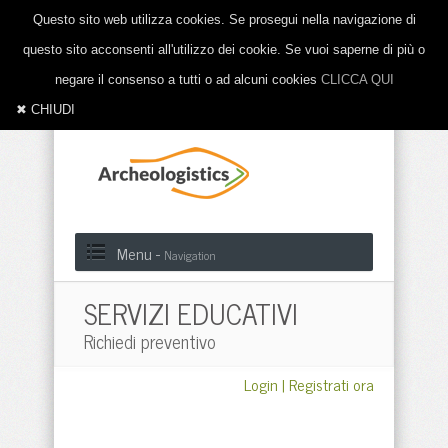
Questo sito web utilizza cookies. Se prosegui nella navigazione di
questo sito acconsenti all'utilizzo dei cookie. Se vuoi saperne di più o
negare il consenso a tutti o ad alcuni cookies
CLICCA QUI
✖ CHIUDI
Menu -
Navigation
SERVIZI EDUCATIVI
Richiedi preventivo
Login
|
Registrati ora