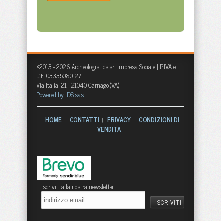
©2013 - 2026 Archeologistics srl Impresa Sociale | P.IVA e
C.F. 03335080127
Via Italia, 21 - 21040 Carnago (VA)
Powered by IDS sas
HOME
CONTATTI
PRIVACY
CONDIZIONI DI
|
|
|
VENDITA
Iscriviti alla nostra newsletter