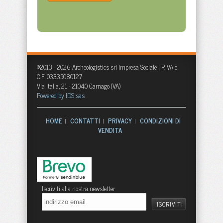
©2013 - 2026 Archeologistics srl Impresa Sociale | P.IVA e
C.F. 03335080127
Via Italia, 21 - 21040 Carnago (VA)
Powered by IDS sas
HOME
CONTATTI
PRIVACY
CONDIZIONI DI
|
|
|
VENDITA
Iscriviti alla nostra newsletter