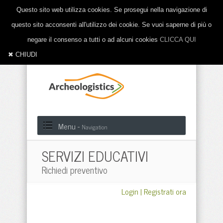
Questo sito web utilizza cookies. Se prosegui nella navigazione di
questo sito acconsenti all'utilizzo dei cookie. Se vuoi saperne di più o
negare il consenso a tutti o ad alcuni cookies
CLICCA QUI
✖ CHIUDI
Menu -
Navigation
SERVIZI EDUCATIVI
Richiedi preventivo
Login
|
Registrati ora