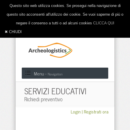
Questo sito web utilizza cookies. Se prosegui nella navigazione di
questo sito acconsenti all'utilizzo dei cookie. Se vuoi saperne di più o
negare il consenso a tutti o ad alcuni cookies
CLICCA QUI
✖ CHIUDI
Menu -
Navigation
SERVIZI EDUCATIVI
Richiedi preventivo
Login
|
Registrati ora