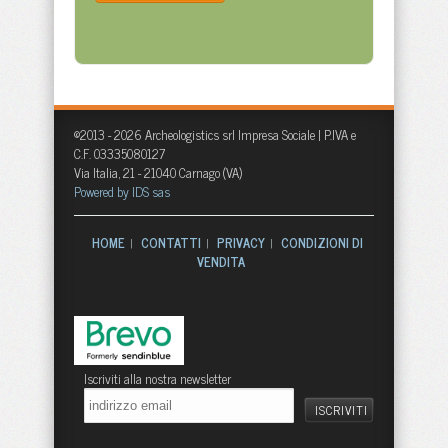
©2013 - 2026 Archeologistics srl Impresa Sociale | P.IVA e
C.F. 03335080127
Via Italia, 21 - 21040 Carnago (VA)
Powered by IDS sas
HOME
CONTATTI
PRIVACY
CONDIZIONI DI
|
|
|
VENDITA
Iscriviti alla nostra newsletter