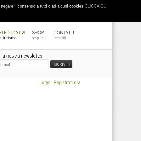
o negare il consenso a tutti o ad alcuni cookies
CLICCA QUI
ZI EDUCATIVI
SHOP
CONTATTI
 e turismo
acquista
recapiti
 alla nostra newsletter
Login
|
Registrati ora