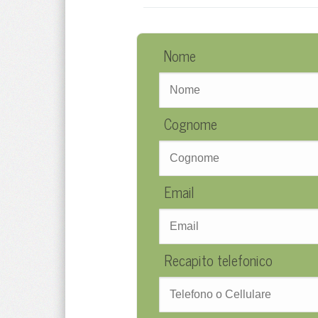
Nome
Cognome
Email
Recapito telefonico