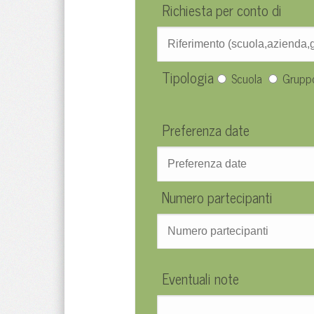
Richiesta per conto di
Tipologia
Scuola
Grupp
Preferenza date
Numero partecipanti
Eventuali note