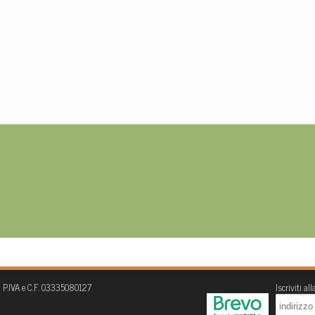
| P.IVA e C.F. 03335080127
Iscriviti al