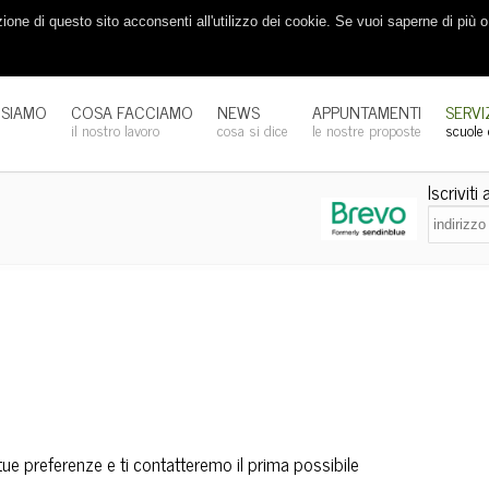
one di questo sito acconsenti all'utilizzo dei cookie. Se vuoi saperne di più 
 SIAMO
COSA FACCIAMO
NEWS
APPUNTAMENTI
SERVI
m
il nostro lavoro
cosa si dice
le nostre proposte
scuole
Iscriviti
tue preferenze e ti contatteremo il prima possibile