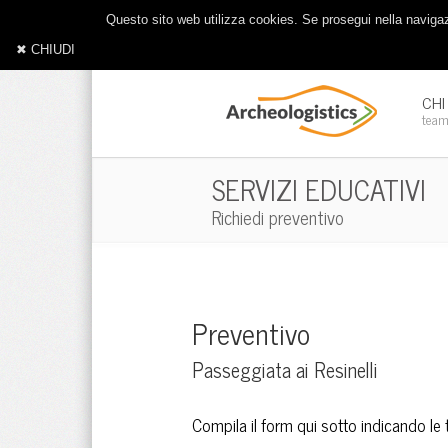
Questo sito web utilizza cookies. Se prosegui nella navigazi
✖ CHIUDI
CHI
tea
SERVIZI EDUCATIVI
Richiedi preventivo
Preventivo
Passeggiata ai Resinelli
Compila il form qui sotto indicando le 