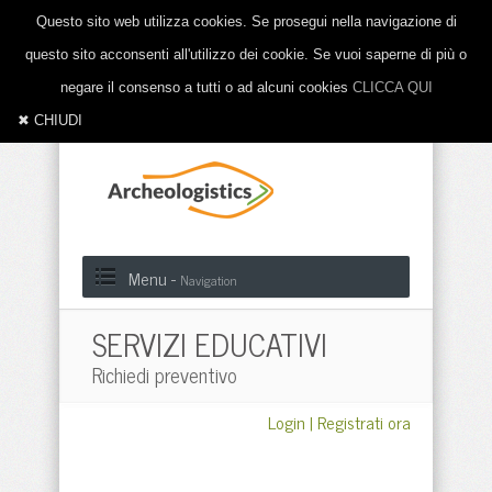
Questo sito web utilizza cookies. Se prosegui nella navigazione di
questo sito acconsenti all'utilizzo dei cookie. Se vuoi saperne di più o
negare il consenso a tutti o ad alcuni cookies
CLICCA QUI
✖ CHIUDI
Menu -
Navigation
SERVIZI EDUCATIVI
Richiedi preventivo
Login
|
Registrati ora