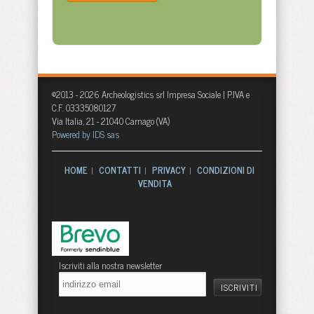
©2013 - 2026 Archeologistics srl Impresa Sociale | P.IVA e
C.F. 03335080127
Via Italia, 21 - 21040 Carnago (VA)
Powered by IDS sas
HOME
CONTATTI
PRIVACY
CONDIZIONI DI
|
|
|
VENDITA
Iscriviti alla nostra newsletter