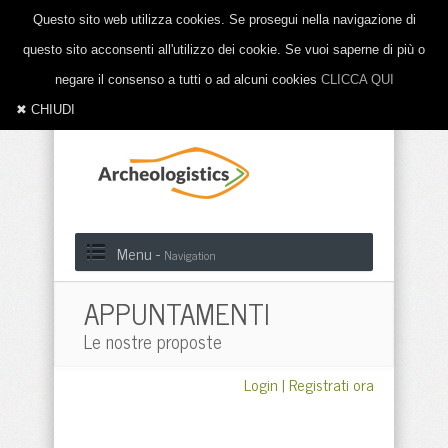
Questo sito web utilizza cookies. Se prosegui nella navigazione di
questo sito acconsenti all'utilizzo dei cookie. Se vuoi saperne di più o
negare il consenso a tutti o ad alcuni cookies
CLICCA QUI
✖ CHIUDI
Menu -
Navigation
APPUNTAMENTI
Le nostre proposte
Login
|
Registrati ora