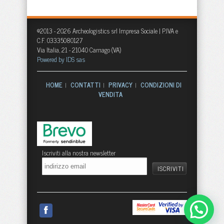
©2013 - 2026 Archeologistics srl Impresa Sociale | P.IVA e
C.F. 03335080127
Via Italia, 21 - 21040 Carnago (VA)
Powered by IDS sas
HOME
CONTATTI
PRIVACY
CONDIZIONI DI
|
|
|
VENDITA
Iscriviti alla nostra newsletter