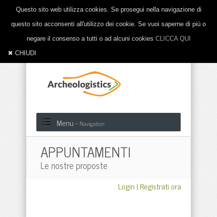
Questo sito web utilizza cookies. Se prosegui nella navigazione di
questo sito acconsenti all'utilizzo dei cookie. Se vuoi saperne di più o
negare il consenso a tutti o ad alcuni cookies
CLICCA QUI
✖ CHIUDI
Menu -
Navigation
APPUNTAMENTI
Le nostre proposte
Login
|
Registrati ora