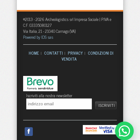
©2013 - 2026 Archeologistics srl Impresa Sociale | P.IVA e
C.F. 03335080127
Via Italia, 21 - 21040 Carnago (VA)
Powered by IDS sas
HOME
CONTATTI
PRIVACY
CONDIZIONI DI
|
|
|
VENDITA
Iscriviti alla nostra newsletter