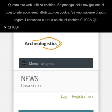
Questo sito web utilizza cookies. Se prosegui nella navigazione di
questo sito acconsenti all'utilizzo dei cookie. Se vuoi saperne di più o
negare il consenso a tutti o ad alcuni cookies
CLICCA QUI
✖ CHIUDI
Menu -
Navigation
NEWS
Cosa si dice
Login
|
Registrati ora