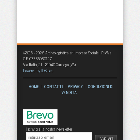
©2013 - 2026 Archeologistics srl Impresa Sociale | P.IVA e
C.F. 03335080127
Via Italia, 21 - 21040 Carnago (VA)
Powered by IDS sas
HOME
CONTATTI
PRIVACY
CONDIZIONI DI
|
|
|
VENDITA
Iscriviti alla nostra newsletter