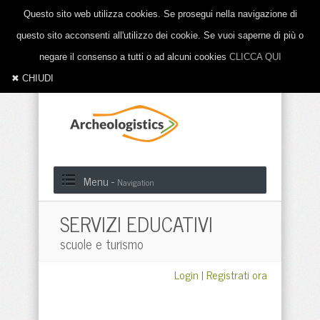
Questo sito web utilizza cookies. Se prosegui nella navigazione di
questo sito acconsenti all'utilizzo dei cookie. Se vuoi saperne di più o
negare il consenso a tutti o ad alcuni cookies
CLICCA QUI
✖ CHIUDI
Menu -
Navigation
SERVIZI EDUCATIVI
scuole e turismo
Login
|
Registrati ora