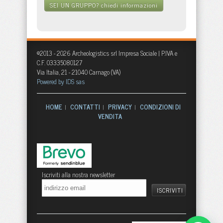
SEI UN GRUPPO?
chiedi informazioni
©2013 - 2026 Archeologistics srl Impresa Sociale | P.IVA e
C.F. 03335080127
Via Italia, 21 - 21040 Carnago (VA)
Powered by IDS sas
HOME
CONTATTI
PRIVACY
CONDIZIONI DI
|
|
|
VENDITA
Iscriviti alla nostra newsletter