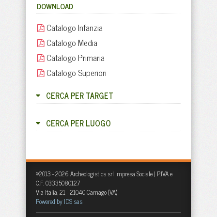
DOWNLOAD
Catalogo Infanzia
Catalogo Media
Catalogo Primaria
Catalogo Superiori
CERCA PER TARGET
CERCA PER LUOGO
©2013 - 2026 Archeologistics srl Impresa Sociale | P.IVA e
C.F. 03335080127
Via Italia, 21 - 21040 Carnago (VA)
Powered by IDS sas