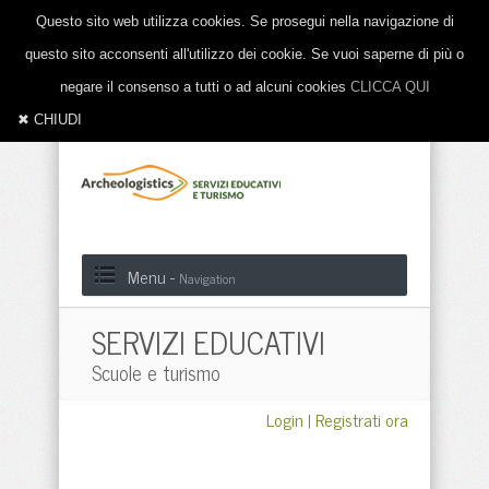
Questo sito web utilizza cookies. Se prosegui nella navigazione di
questo sito acconsenti all'utilizzo dei cookie. Se vuoi saperne di più o
negare il consenso a tutti o ad alcuni cookies
CLICCA QUI
✖ CHIUDI
Menu -
Navigation
SERVIZI EDUCATIVI
Scuole e turismo
Login
|
Registrati ora