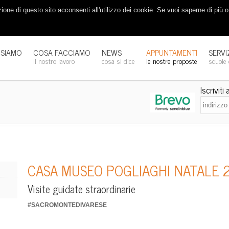
one di questo sito acconsenti all'utilizzo dei cookie. Se vuoi saperne di più 
 SIAMO
COSA FACCIAMO
NEWS
APPUNTAMENTI
SERVI
m
il nostro lavoro
cosa si dice
le nostre proposte
scuole
Iscriviti
CASA MUSEO POGLIAGHI NATALE 
Visite guidate straordinarie
#SACROMONTEDIVARESE