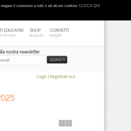
o negare il consenso a tutti o ad alcuni cookies
CLICCA QUI
ZI EDUCATIVI
SHOP
CONTATTI
 e turismo
acquista
recapiti
 alla nostra newsletter
Login
|
Registrati ora
2025