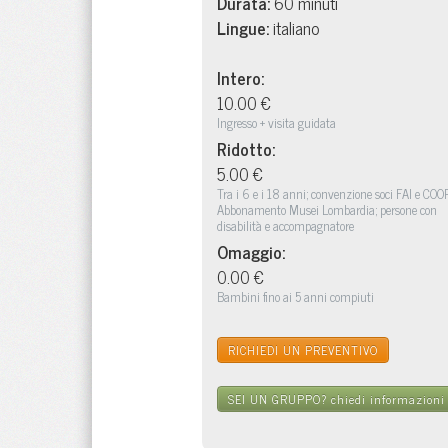
Durata:
60 minuti
Lingue:
italiano
Intero:
10.00 €
Ingresso + visita guidata
Ridotto:
5.00 €
Tra i 6 e i 18 anni; convenzione soci FAI e COO
Abbonamento Musei Lombardia; persone con
disabilità e accompagnatore
Omaggio:
0.00 €
Bambini fino ai 5 anni compiuti
RICHIEDI UN PREVENTIVO
SEI UN GRUPPO?
chiedi informazioni