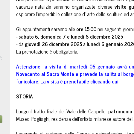
vacanze natalizie saranno organizzate diverse
visite g
esplorare l'imperdibile collezione d' arte dello sculture ed 
Gli appuntamenti saranno alle
ore 15.00
nei seguenti giorni
-
sabato 6, domenica 7 e lunedì
8
dicembre 2025
- da
giovedì 26
dicembre 2025
a
lunedì 6
gennaio 202
La prenotazione è obbligatoria.
P;
Attenzione: la visita di martedì 06 gennaio avrà un
Novecento al Sacro Monte e prevede la salita al borgo
funicolare. La visita è
prenotabile cliccando qui
.
STORIA
Lungo il tratto finale del Viale delle Cappelle,
patrimonio
Museo Pogliaghi, residenza dell’artista milanese autore del
Lavorando al restauro delle Cappelle seicentesche, Pogl