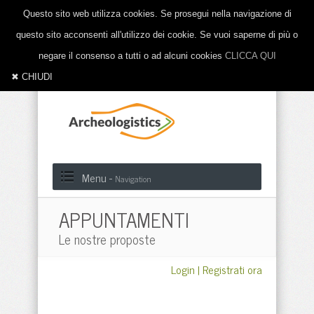
Questo sito web utilizza cookies. Se prosegui nella navigazione di
questo sito acconsenti all'utilizzo dei cookie. Se vuoi saperne di più o
negare il consenso a tutti o ad alcuni cookies
CLICCA QUI
✖ CHIUDI
Menu -
Navigation
APPUNTAMENTI
Le nostre proposte
Login
|
Registrati ora