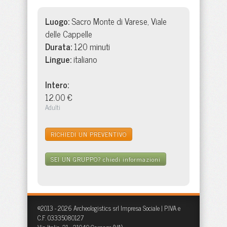
Luogo:
Sacro Monte di Varese, Viale
delle Cappelle
Durata:
120 minuti
Lingue:
italiano
Intero:
12.00 €
Adulti
RICHIEDI UN PREVENTIVO
SEI UN GRUPPO?
chiedi informazioni
©2013 - 2026 Archeologistics srl Impresa Sociale | P.IVA e
C.F. 03335080127