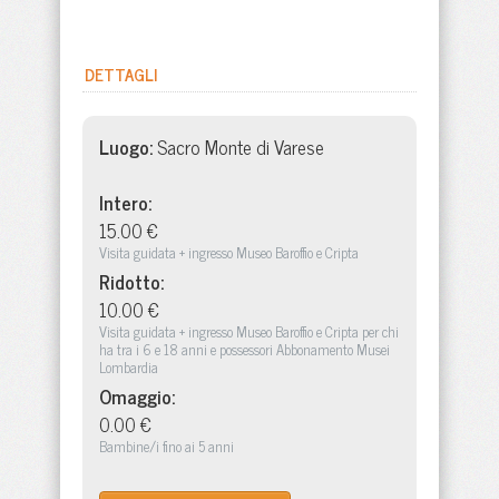
DETTAGLI
Luogo:
Sacro Monte di Varese
Intero:
15.00 €
Visita guidata + ingresso Museo Baroffio e Cripta
Ridotto:
10.00 €
Visita guidata + ingresso Museo Baroffio e Cripta per chi
ha tra i 6 e 18 anni e possessori Abbonamento Musei
Lombardia
Omaggio:
0.00 €
Bambine/i fino ai 5 anni