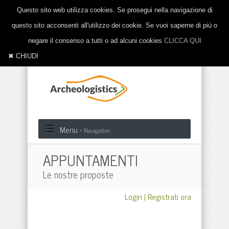
Questo sito web utilizza cookies. Se prosegui nella navigazione di
questo sito acconsenti all'utilizzo dei cookie. Se vuoi saperne di più o
negare il consenso a tutti o ad alcuni cookies
CLICCA QUI
✖ CHIUDI
Menu -
Navigation
APPUNTAMENTI
Le nostre proposte
Login
|
Registrati ora