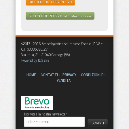
RICHIEDI UN PREVENTIVO
SEI UN GRUPPO?
chiedi informazioni
©2013 - 2026 Archeologistics srl Impresa Sociale | P.IVA e
C.F. 03335080127
Via Italia, 21 - 21040 Carnago (VA)
Powered by IDS sas
HOME
CONTATTI
PRIVACY
CONDIZIONI DI
|
|
|
VENDITA
Iscriviti alla nostra newsletter