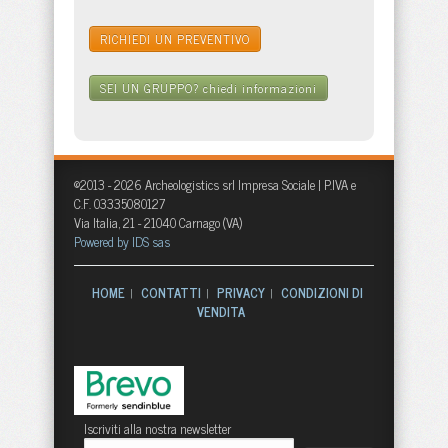
RICHIEDI UN PREVENTIVO
SEI UN GRUPPO?
chiedi informazioni
©2013 - 2026 Archeologistics srl Impresa Sociale | P.IVA e
C.F. 03335080127
Via Italia, 21 - 21040 Carnago (VA)
Powered by IDS sas
HOME
CONTATTI
PRIVACY
CONDIZIONI DI
|
|
|
VENDITA
Iscriviti alla nostra newsletter