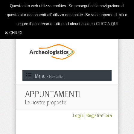
Questo sito web utilizza cookies. Se prosegui nella navigazione di
questo sito acconsenti all'utilizzo dei cookie. Se vuoi saperne di più o
negare il consenso a tutti o ad alcuni cookies
CLICCA QUI
✖ CHIUDI
Menu -
Navigation
APPUNTAMENTI
Le nostre proposte
Login
|
Registrati ora