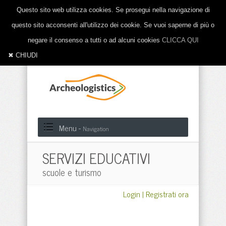
Questo sito web utilizza cookies. Se prosegui nella navigazione di
questo sito acconsenti all'utilizzo dei cookie. Se vuoi saperne di più o
negare il consenso a tutti o ad alcuni cookies
CLICCA QUI
✖ CHIUDI
Menu -
Navigation
SERVIZI EDUCATIVI
scuole e turismo
Login
|
Registrati ora