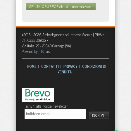
SEI UN GRUPPO?
chiedi informazioni
©2013 - 2026 Archeologistics srl Impresa Sociale | P.IVA e
C.F. 03335080127
Via Italia, 21 - 21040 Carnago (VA)
Powered by IDS sas
HOME
CONTATTI
PRIVACY
CONDIZIONI DI
|
|
|
VENDITA
Iscriviti alla nostra newsletter