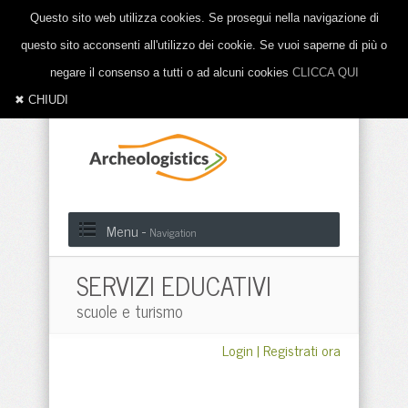
Questo sito web utilizza cookies. Se prosegui nella navigazione di
questo sito acconsenti all'utilizzo dei cookie. Se vuoi saperne di più o
negare il consenso a tutti o ad alcuni cookies
CLICCA QUI
✖ CHIUDI
Menu -
Navigation
SERVIZI EDUCATIVI
scuole e turismo
Login
|
Registrati ora