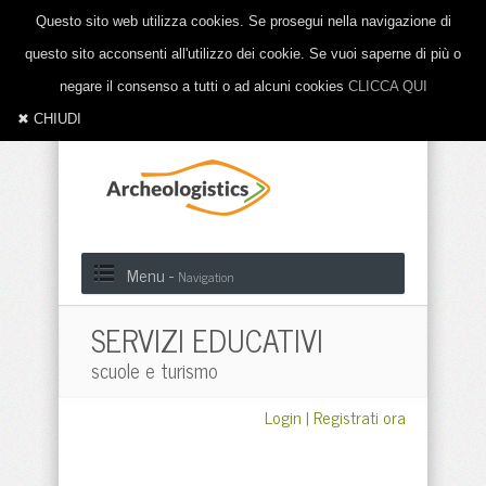
Questo sito web utilizza cookies. Se prosegui nella navigazione di
questo sito acconsenti all'utilizzo dei cookie. Se vuoi saperne di più o
negare il consenso a tutti o ad alcuni cookies
CLICCA QUI
✖ CHIUDI
Menu -
Navigation
SERVIZI EDUCATIVI
scuole e turismo
Login
|
Registrati ora