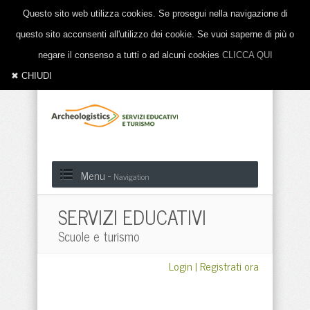
Questo sito web utilizza cookies. Se prosegui nella navigazione di
questo sito acconsenti all'utilizzo dei cookie. Se vuoi saperne di più o
negare il consenso a tutti o ad alcuni cookies
CLICCA QUI
✖ CHIUDI
Menu -
Navigation
SERVIZI EDUCATIVI
Scuole e turismo
Login
|
Registrati ora