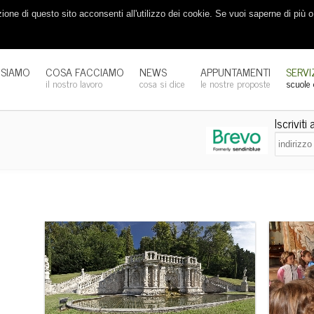
one di questo sito acconsenti all'utilizzo dei cookie. Se vuoi saperne di più 
 SIAMO
COSA FACCIAMO
NEWS
APPUNTAMENTI
SERVI
m
il nostro lavoro
cosa si dice
le nostre proposte
scuole
Iscriviti