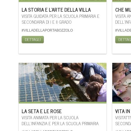
LA STORIA E L’ARTE DELLA VILLA
CHE MUS
VISITA GUIDATA PER LA SCUOLA PRIMARIA E
VISITA 
SECONDARIA DI I E II GRADO
DELL’IN
#VILLADELLAPORTABOZZOLO
#VILLAD
DETTAGLI
DETTAG
LA SETA E LE ROSE
VITA IN
VISITA ANIMATA PER LA SCUOLA
VISITATT
DELL’INFANZIA E PER LA SCUOLA PRIMARIA
SECOND