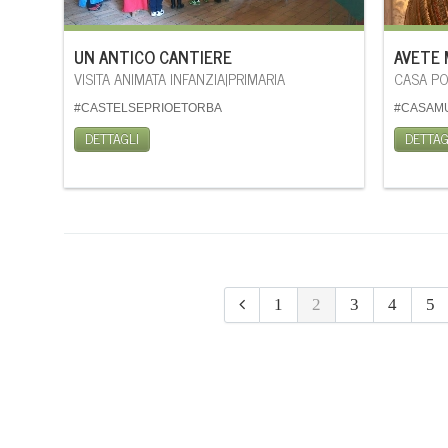
UN ANTICO CANTIERE
AVETE 
VISITA ANIMATA INFANZIA|PRIMARIA
CASA PO
#CASTELSEPRIOETORBA
#CASAM
DETTAGLI
DETTAG
1
2
3
4
5