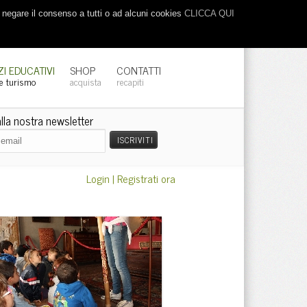
o negare il consenso a tutti o ad alcuni cookies
CLICCA QUI
ZI EDUCATIVI
SHOP
CONTATTI
 e turismo
acquista
recapiti
 alla nostra newsletter
Login
|
Registrati ora