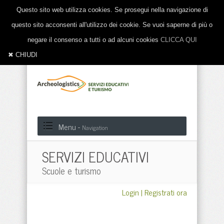
Questo sito web utilizza cookies. Se prosegui nella navigazione di
questo sito acconsenti all'utilizzo dei cookie. Se vuoi saperne di più o
negare il consenso a tutti o ad alcuni cookies
CLICCA QUI
✖ CHIUDI
Menu -
Navigation
SERVIZI EDUCATIVI
Scuole e turismo
Login
|
Registrati ora